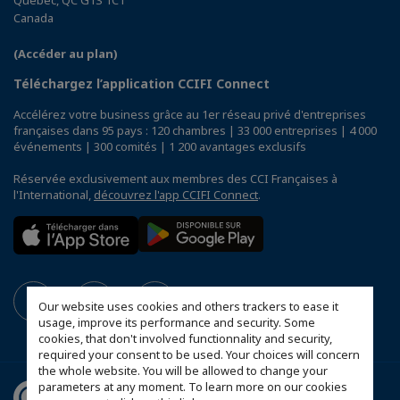
Canada
(Accéder au plan)
Téléchargez l’application CCIFI Connect
Accélérez votre business grâce au 1er réseau privé d'entreprises
françaises dans 95 pays : 120 chambres | 33 000 entreprises | 4 000
événements | 300 comités | 1 200 avantages exclusifs
Réservée exclusivement aux membres des CCI Françaises à
l'International,
découvrez l'app CCIFI Connect
.
Our website uses cookies and others trackers to ease it
usage, improve its performance and security. Some
cookies, that don't involved functionnality and security,
required your consent to be used. Your choices will concern
the whole website. You will be allowed to change your
parameters at any moment. To learn more on our cookies