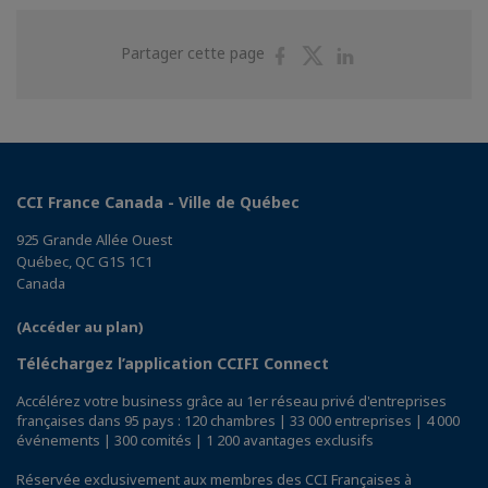
Partager
Partager
Partager
Partager cette page
sur
sur
sur
Facebook
Twitter
Linkedin
CCI France Canada - Ville de Québec
925 Grande Allée Ouest
Québec, QC G1S 1C1
Canada
(Accéder au plan)
Téléchargez l’application CCIFI Connect
Accélérez votre business grâce au 1er réseau privé d'entreprises
françaises dans 95 pays : 120 chambres | 33 000 entreprises | 4 000
événements | 300 comités | 1 200 avantages exclusifs
Réservée exclusivement aux membres des CCI Françaises à