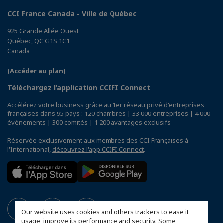
CCI France Canada - Ville de Québec
925 Grande Allée Ouest
Québec, QC G1S 1C1
Canada
(Accéder au plan)
Téléchargez l’application CCIFI Connect
Accélérez votre business grâce au 1er réseau privé d'entreprises
françaises dans 95 pays : 120 chambres | 33 000 entreprises | 4 000
événements | 300 comités | 1 200 avantages exclusifs
Réservée exclusivement aux membres des CCI Françaises à
l'International,
découvrez l'app CCIFI Connect
.
Our website uses cookies and others trackers to ease it
usage, improve its performance and security. Some