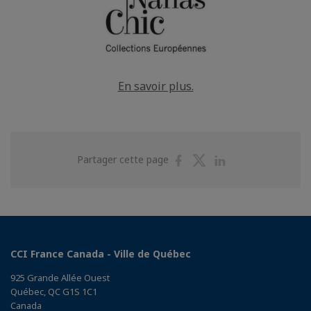
En savoir plus.
Partager
Partager
Partager
Partager cette page
sur
sur
sur
Facebook
Twitter
Linkedin
CCI France Canada - Ville de Québec
925 Grande Allée Ouest
Québec, QC G1S 1C1
Canada