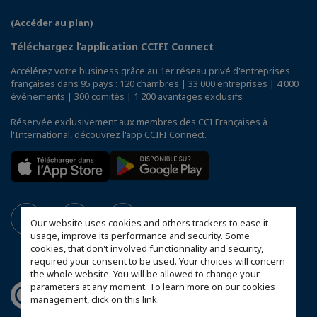
(Accéder au plan)
Téléchargez l’application CCIFI Connect
Accélérez votre business grâce au 1er réseau privé d'entreprises
françaises dans 95 pays : 120 chambres | 33 000 entreprises | 4 000
événements | 300 comités | 1 200 avantages exclusifs
Réservée exclusivement aux membres des CCI Françaises à
l'International,
découvrez l'app CCIFI Connect
.
Our website uses cookies and others trackers to ease it
usage, improve its performance and security. Some
cookies, that don't involved functionnality and security,
required your consent to be used. Your choices will concern
the whole website. You will be allowed to change your
parameters at any moment. To learn more on our cookies
management,
click on this link
.