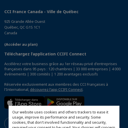
CCI France Canada - Ville de Québec
925 Grande Allée Ouest
Québec, QC G1S 1C1
Canada
(Accéder au plan)
Téléchargez l’application CCIFI Connect
Accélérez votre business grâce au 1er réseau privé d'entreprises
françaises dans 95 pays : 120 chambres | 33 000 entreprises | 4 000
événements | 300 comités | 1 200 avantages exclusifs
Réservée exclusivement aux membres des CCI Françaises à
l'International,
découvrez l'app CCIFI Connect
.
Our website uses cookies and others trackers to ease it
usage, improve its performance and security. Some
cookies, that don't involved functionnality and security,
required your consent to be used. Your choices will concern