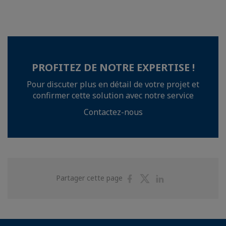
PROFITEZ DE NOTRE EXPERTISE !
Pour discuter plus en détail de votre projet et
confirmer cette solution avec notre service
Contactez-nous
Partager
Partager
Partager
Partager cette page
sur
sur
sur
Facebook
Twitter
Linkedin